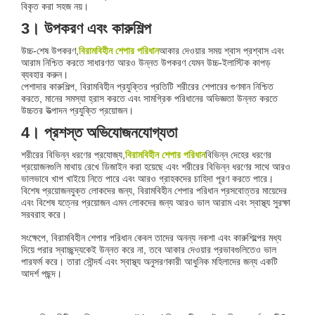
বিকৃত করা সহজ নয়।
3। উপকরণ এবং কারুশিল্প
উচ্চ-শেষ উপকরণ,
বিরামবিহীন শেপার পরিধান
আকার দেওয়ার সময় শ্বাস প্রশ্বাস এবং
আরাম নিশ্চিত করতে সাধারণত আরও উন্নত উপকরণ যেমন উচ্চ-ইলাস্টিক কাপড়
ব্যবহার করুন।
পেশাদার কারুশিল্প, বিরামবিহীন প্রযুক্তির প্রতিটি শরীরের শেপারের গুণমান নিশ্চিত
করতে, মানের সমস্যা হ্রাস করতে এবং সামগ্রিক পরিধানের অভিজ্ঞতা উন্নত করতে
উচ্চতর উত্পাদন প্রযুক্তি প্রয়োজন।
4। প্রশস্ত অভিযোজনযোগ্যতা
শরীরের বিভিন্ন ধরণের প্রযোজ্য,
বিরামবিহীন শেপার পরিধান
বিভিন্ন দেহের ধরণের
প্রয়োজনগুলি মাথায় রেখে ডিজাইন করা হয়েছে এবং শরীরের বিভিন্ন ধরণের সাথে আরও
ভালভাবে খাপ খাইয়ে নিতে পারে এবং আরও গ্রাহকদের চাহিদা পূরণ করতে পারে।
বিশেষ প্রয়োজনযুক্ত লোকদের জন্য, বিরামবিহীন শেপার পরিধান প্রসবোত্তর মায়েদের
এবং বিশেষ যত্নের প্রয়োজন এমন লোকদের জন্য আরও ভাল আরাম এবং স্বাস্থ্য সুরক্ষা
সরবরাহ করে।
সংক্ষেপে, বিরামবিহীন শেপার পরিধান কেবল তাদের অনন্য নকশা এবং কারুশিল্পের মধ্য
দিয়ে পরার স্বাচ্ছন্দ্যকেই উন্নত করে না, তবে আকার দেওয়ার প্রভাবগুলিতেও ভাল
পারফর্ম করে। তারা সৌন্দর্য এবং স্বাস্থ্য অনুসরণকারী আধুনিক মহিলাদের জন্য একটি
আদর্শ পছন্দ।