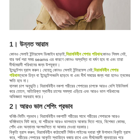
1। উন্নত আরাম
কোনও সেলাই ইন্টারফেস ডিজাইন ছাড়াই,
বিরামবিহীন শেপার পরিধান
কোনও সিমস নেই,
যার অর্থ পরা সময় seams এর কারণে কোনও অস্বস্তি বা ঘর্ষণ হবে না এবং তারা
দীর্ঘমেয়াদী পরিধানের জন্য উপযুক্ত।
ইন্ডেন্টেশন হ্রাস করুন। যেহেতু কোনও সেলাই ইন্টারফেস নেই,
বিরামবিহীন শেপার
পরিধান
ত্বকে চিহ্ন বা ইন্ডেন্টেশনগুলি ছাড়বে না এবং দীর্ঘ সময়ের জন্য পরা হলেও ত্বকের
ক্ষতি হবে না।
হালকা চাপ অনুভূতি। বিরামবিহীন নকশা শরীরের শেপারের চাপকে আরও বেশি ইউনিফর্ম
করে তোলে, অতিরিক্ত স্থানীয় চাপের সমস্যা এড়িয়ে এবং আরও ভাল পরিধানের
অভিজ্ঞতা সরবরাহ করে।
2। আরও ভাল শেপিং প্রভাব
ঘনিষ্ঠ-ফিটিং প্রভাব। বিরামবিহীন নকশাটি শরীরের সাথে শরীরের শেপারকে আরও
ঘনিষ্ঠভাবে ফিট করে, যা শরীরকে আরও ভালভাবে আকার দিতে পারে, বিশেষত কোমর,
পোঁদ এবং অন্যান্য অংশগুলিতে যা আকার দেওয়া দরকার।
বিকৃতি হ্রাস করুন, বিরামবিহীন কাঠামোটি সিউন লাইনের দ্বারা সৃষ্ট উপাদান বিকৃতি হ্রাস
করে, শরীরের শেপারের আকৃতি স্থায়িত্ব বজায় রাখে এবং দীর্ঘমেয়াদী ব্যবহারের পরে