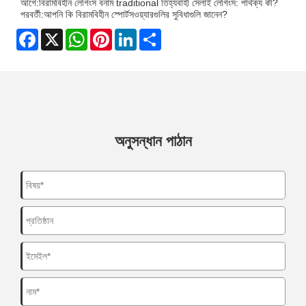
আগে:
বিরামবিহীন লেগিংস বনাম traditional তিহ্যবাহী সেলাই লেগিংস: পার্থক্য কী?
পরবর্তী:
আপনি কি বিরামবিহীন স্পোর্টসওয়্যারগুলির সুবিধাগুলি জানেন?
Facebook
X
WhatsApp
Pinterest
LinkedIn
Share
অনুসন্ধান পাঠান