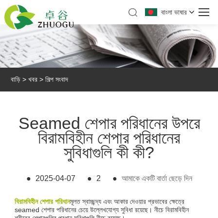
বাংলা ভাষার
বাড়ি
>
খবর
>
শিল্প সংবাদ
Seamed শেপার পরিধানের উপরে
বিরামবিহীন শেপার পরিধানের
সুবিধাগুলি কী কী?
●
2025-04-07
●
2
●
আমাকে একটি বার্তা ছেড়ে দিন
বিরামবিহীন শেপার পরিধান
মূলত স্বাচ্ছন্দ্য এবং আকার দেওয়ার প্রভাবের ক্ষেত্রে
seamed শেপার পরিধানের চেয়ে উল্লেখযোগ্য সুবিধা রয়েছে। নীচে বিরামবিহীন
শরীরের শেপারগুলির প্রধান সুবিধাগুলি নীচে রয়েছে।