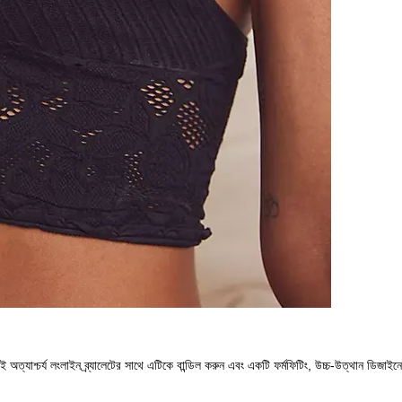
 অত্যাশ্চর্য লংলাইন ব্র্যালেটের সাথে এটিকে বান্ডিল করুন এবং একটি ফর্মফিটিং, উচ্চ-উত্থান ডিজা