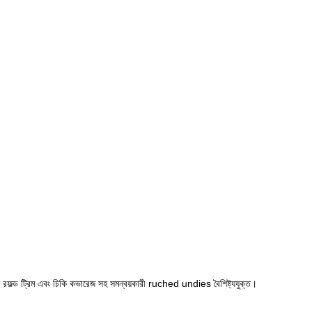
ইনে রফল্ড ট্রিম এবং চিকি কভারেজ সহ সমন্বয়কারী ruched undies বৈশিষ্ট্যযুক্ত।