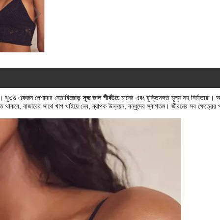
 ঝুওগু একজন পেশাদার নেতা
বিজোড় সূক্ষ্ম জাল শীর্ষ
উচ্চ মানের এবং যুক্তিসঙ্গত মূল্য সহ নির্মাতারা। 
ে থাকবে, বাজারের সাথে খাপ খাইয়ে নেব, ব্যাপক উন্নয়ন, বন্ধুদের স্বাগতম। জীবনের সব ক্ষেত্রের