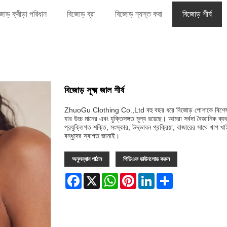
োড় ক্রীড়া পরিধান
বিজোড় ব্রা
বিজোড় ন্যস্ত করা
বিজোড় শীর্ষ
বিজোড় সূক্ষ্ম জাল শীর্ষ
ZhuoGu Clothing Co.,Ltd বহু বছর ধরে বিজোড় পোশাকে বিশেষায়িত
যার উচ্চ মানের এবং যুক্তিসঙ্গত মূল্য রয়েছে। আমরা সর্বদা বৈজ্ঞানিক ব
প্রযুক্তিগত শক্তি, সংস্কার, উদ্ভাবন প্রক্রিয়া, বাজারের সাথে খাপ খা
বন্ধুদের স্বাগত জানাই।
অনুসন্ধান পাঠান
পিডিএফ ডাউনলোড করুন
Facebook
X
WhatsApp
Pinterest
LinkedIn
Share