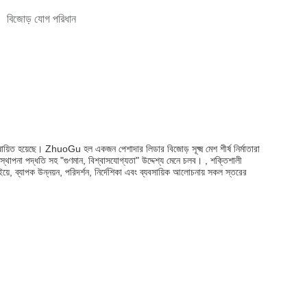
বিজোড় যোগ পরিধান
 হয়েছে। ZhuoGu হল একজন পেশাদার লিডার বিজোড় সূক্ষ্ম মেশ শীর্ষ নির্মাতারা
্যবস্থাপনা পদ্ধতি সহ "গুণমান, বিশ্বাসযোগ্যতা" উদ্দেশ্য মেনে চলব। , শক্তিশালী
ইয়ে, ব্যাপক উন্নয়ন, পরিদর্শন, নির্দেশিকা এবং ব্যবসায়িক আলোচনায় সকল স্তরের