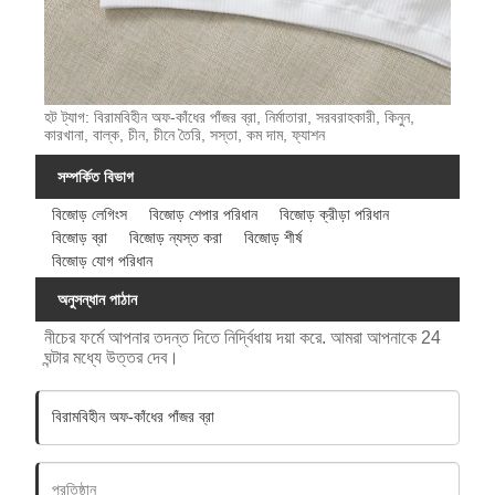
হট ট্যাগ: বিরামবিহীন অফ-কাঁধের পাঁজর ব্রা, নির্মাতারা, সরবরাহকারী, কিনুন,
কারখানা, বাল্ক, চীন, চীনে তৈরি, সস্তা, কম দাম, ফ্যাশন
সম্পর্কিত বিভাগ
বিজোড় লেগিংস
বিজোড় শেপার পরিধান
বিজোড় ক্রীড়া পরিধান
বিজোড় ব্রা
বিজোড় ন্যস্ত করা
বিজোড় শীর্ষ
বিজোড় যোগ পরিধান
অনুসন্ধান পাঠান
নীচের ফর্মে আপনার তদন্ত দিতে নির্দ্বিধায় দয়া করে. আমরা আপনাকে 24
ঘন্টার মধ্যে উত্তর দেব।