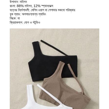
উপাদান: নাইলন
রচনা: 88% নাইলন, 12% স্প্যানডেক্স
যত্নের নির্দেশাবলী: মেশিন ওয়াশ বা পেশাদার শুকনো পরিষ্কার
বুক প্যাড: অপসারণযোগ্য প্যাডিং
নিছক: না
ক্রিয়াকলাপ: যোগ ও স্টুডিও