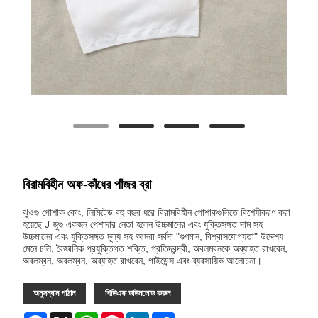
বিরামবিহীন অফ-কাঁধের পাঁজর ব্রা
ঝুওগু পোশাক কোং, লিমিটেড বহু বছর ধরে বিরামবিহীন পোশাকগুলিতে বিশেষীকরণ করা
হয়েছে J জুগু একজন পেশাদার নেতা হলেন উচ্চমানের এবং যুক্তিসঙ্গত দাম সহ
উচ্চমানের এবং যুক্তিসঙ্গত মূল্য সহ আমরা সর্বদা "গুণমান, বিশ্বাসযোগ্যতা" উদ্দেশ্য
মেনে চলি, বৈজ্ঞানিক প্রযুক্তিগত শক্তি, প্রতিদ্বন্দ্বী, অবলম্বনকে অব্যাহত রাখবেন,
অবলম্বন, অবলম্বন, অব্যাহত রাখবেন, গাইডেন্স এবং ব্যবসায়িক আলোচনা।
অনুসন্ধান পাঠান
পিডিএফ ডাউনলোড করুন