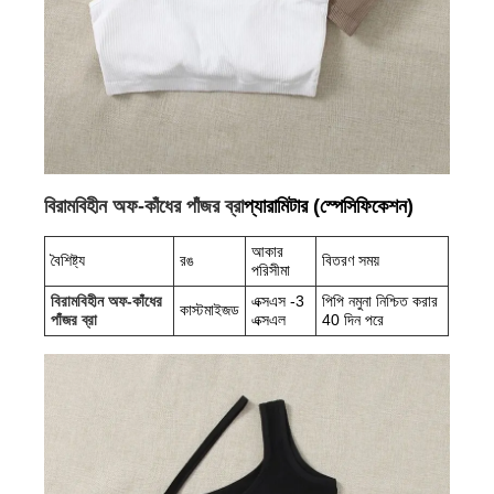
বিরামবিহীন অফ-কাঁধের পাঁজর ব্রা
প্যারামিটার (স্পেসিফিকেশন)
আকার
বৈশিষ্ট্য
রঙ
বিতরণ সময়
পরিসীমা
বিরামবিহীন অফ-কাঁধের
এক্সএস -3
পিপি নমুনা নিশ্চিত করার
কাস্টমাইজড
পাঁজর ব্রা
এক্সএল
40 দিন পরে