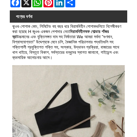
Facebook
X
WhatsApp
Pinterest
LinkedIn
Share
পণ্যের বর্ণনা
ঝুওগু পোশাক কোং, লিমিটেড বহু বছর ধরে বিরামবিহীন পোশাকগুলিতে বিশেষীকরণ
করা হয়েছে H জুওগু একজন পেশাদার নেতা
বিরামবিহীন
অফ শোল্ডার পাঁজর
ব্রা
উচ্চমানের এবং যুক্তিসঙ্গত দাম সহ নির্মাতারা We আমরা সর্বদা "গুণমান,
বিশ্বাসযোগ্যতা" উদ্দেশ্যকে মেনে চলি, বৈজ্ঞানিক পরিচালনার পদ্ধতিগুলি সহ
শক্তিশালী প্রযুক্তিগত শক্তি সহ, সংস্কার, উদ্ভাবন প্রক্রিয়া, বাজারের সাথে
খাপ খাইয়ে, বিস্তৃত বিকাশ, সর্বস্তরের বন্ধুদের স্বাগত জানানো, গাইডেন্স এবং
ব্যবসায়িক আলোচনায় আসে।