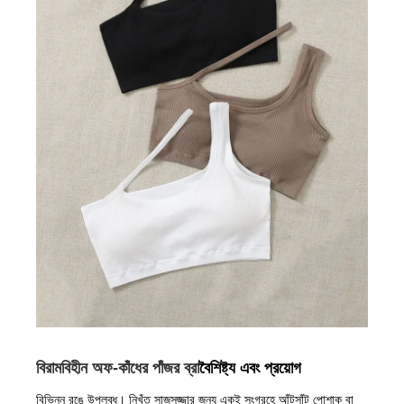
বিরামবিহীন অফ-কাঁধের পাঁজর ব্রা
বৈশিষ্ট্য এবং প্রয়োগ
বিভিন্ন রঙে উপলব্ধ। নিখুঁত সাজসজ্জার জন্য একই সংগ্রহে আঁটসাঁট পোশাক বা