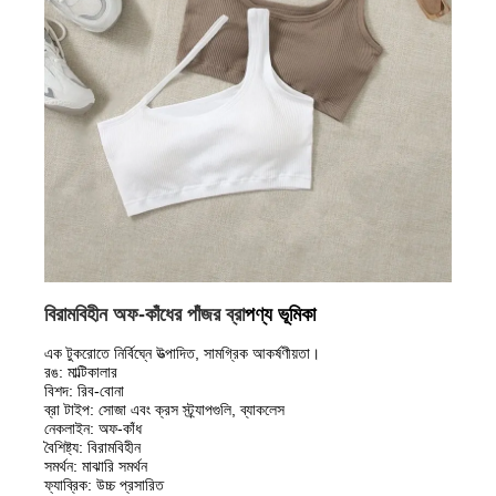
বিরামবিহীন অফ-কাঁধের পাঁজর ব্রা
পণ্য ভূমিকা
এক টুকরোতে নির্বিঘ্নে উত্পাদিত, সামগ্রিক আকর্ষণীয়তা।
রঙ: মাল্টিকালার
বিশদ: রিব-বোনা
ব্রা টাইপ: সোজা এবং ক্রস স্ট্র্যাপগুলি, ব্যাকলেস
নেকলাইন: অফ-কাঁধ
বৈশিষ্ট্য: বিরামবিহীন
সমর্থন: মাঝারি সমর্থন
ফ্যাব্রিক: উচ্চ প্রসারিত