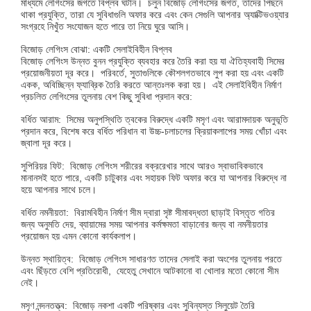
মাধ্যমে লেগিংসের জগতে বিপ্লব ঘটান। চলুন বিজোড় লেগিংসের জগত, তাদের পিছনে
থাকা প্রযুক্তি, তারা যে সুবিধাগুলি অফার করে এবং কেন সেগুলি আপনার অ্যাক্টিভওয়্যার
সংগ্রহে নিখুঁত সংযোজন হতে পারে তা নিয়ে ঘুরে আসি।
বিজোড় লেগিংস বোঝা: একটি সেলাইবিহীন বিপ্লব
বিজোড় লেগিংস উন্নত বুনন প্রযুক্তি ব্যবহার করে তৈরি করা হয় যা ঐতিহ্যবাহী সিমের
প্রয়োজনীয়তা দূর করে। পরিবর্তে, সুতাগুলিকে কৌশলগতভাবে লুপ করা হয় এবং একটি
একক, অবিচ্ছিন্ন ফ্যাব্রিক তৈরি করতে আন্তঃলক করা হয়। এই সেলাইবিহীন নির্মাণ
প্রচলিত লেগিংসের তুলনায় বেশ কিছু সুবিধা প্রদান করে:
বর্ধিত আরাম: সিমের অনুপস্থিতি ত্বকের বিরুদ্ধে একটি মসৃণ এবং আরামদায়ক অনুভূতি
প্রদান করে, বিশেষ করে বর্ধিত পরিধান বা উচ্চ-চলাচলের ক্রিয়াকলাপের সময় খোঁচা এবং
জ্বালা দূর করে।
সুপিরিয়র ফিট: বিজোড় লেগিংস শরীরের বক্ররেখার সাথে আরও স্বাভাবিকভাবে
মানানসই হতে পারে, একটি চাটুকার এবং সহায়ক ফিট অফার করে যা আপনার বিরুদ্ধে না
হয়ে আপনার সাথে চলে।
বর্ধিত নমনীয়তা: বিরামবিহীন নির্মাণ সীম দ্বারা সৃষ্ট সীমাবদ্ধতা ছাড়াই বিস্তৃত গতির
জন্য অনুমতি দেয়, ব্যায়ামের সময় আপনার কর্মক্ষমতা বাড়ানোর জন্য বা নমনীয়তার
প্রয়োজন হয় এমন কোনো কার্যকলাপ।
উন্নত স্থায়িত্ব: বিজোড় লেগিংস সাধারণত তাদের সেলাই করা অংশের তুলনায় পরতে
এবং ছিঁড়তে বেশি প্রতিরোধী, যেহেতু সেখানে আটকানো বা খোলার মতো কোনো সীম
নেই।
মসৃণ নন্দনতত্ত্ব: বিজোড় নকশা একটি পরিষ্কার এবং সুবিন্যস্ত সিলুয়েট তৈরি