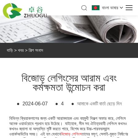
বাংলা ভাষার
বাড়ি
>
খবর
>
শিল্প সংবাদ
বিজোড় লেগিংসের আরাম এবং
কর্মক্ষমতা উন্মোচন করা
●
2024-06-07
●
4
●
আমাকে একটি বার্তা ছেড়ে দিন
বিভিন্ন ক্রিয়াকলাপের জন্য একটি আরামদায়ক এবং বহুমুখী বিকল্প অফার করে, লেগিংস
অনেক ওয়ার্ডরোবে প্রধান হয়ে উঠেছে। যাইহোক, সীম সহ ঐতিহ্যবাহী লেগিংস কখনও
কখনও জ্বালা বা অস্বস্তি সৃষ্টি করতে পারে, বিশেষ করে উচ্চ-পারফরম্যান্স
ওয়ার্কআউটের সময়। এই হল যেখানে
বিজোড় লেগিংস
তাদের মসৃণ, সেলাই-মুক্ত নির্মাণের