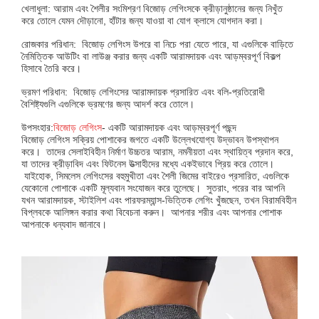
খেলাধুলা: আরাম এবং শৈলীর সংমিশ্রণ বিজোড় লেগিংসকে ক্রীড়ানুষ্ঠানের জন্য নিখুঁত
করে তোলে যেমন দৌড়ানো, হাঁটার জন্য যাওয়া বা যোগ ক্লাসে যোগদান করা।
রোজকার পরিধান: বিজোড় লেগিংস উপরে বা নিচে পরা যেতে পারে, যা এগুলিকে বাড়িতে
নৈমিত্তিক আউটিং বা লাউঞ্জ করার জন্য একটি আরামদায়ক এবং আড়ম্বরপূর্ণ বিকল্প
হিসাবে তৈরি করে।
ভ্রমণ পরিধান: বিজোড় লেগিংসের আরামদায়ক প্রসারিত এবং বলি-প্রতিরোধী
বৈশিষ্ট্যগুলি এগুলিকে ভ্রমণের জন্য আদর্শ করে তোলে।
উপসংহার:
বিজোড় লেগিংস
- একটি আরামদায়ক এবং আড়ম্বরপূর্ণ পছন্দ
বিজোড় লেগিংস সক্রিয় পোশাকের জগতে একটি উল্লেখযোগ্য উদ্ভাবন উপস্থাপন
করে। তাদের সেলাইবিহীন নির্মাণ উচ্চতর আরাম, নমনীয়তা এবং স্থায়িত্ব প্রদান করে,
যা তাদের ক্রীড়াবিদ এবং ফিটনেস উত্সাহীদের মধ্যে একইভাবে প্রিয় করে তোলে।
যাইহোক, সিমলেস লেগিংসের বহুমুখীতা এবং শৈলী জিমের বাইরেও প্রসারিত, এগুলিকে
যেকোনো পোশাকে একটি মূল্যবান সংযোজন করে তুলেছে। সুতরাং, পরের বার আপনি
যখন আরামদায়ক, স্টাইলিশ এবং পারফরম্যান্স-ভিত্তিক লেগিং খুঁজছেন, তখন বিরামবিহীন
বিপ্লবকে আলিঙ্গন করার কথা বিবেচনা করুন। আপনার শরীর এবং আপনার পোশাক
আপনাকে ধন্যবাদ জানাবে।