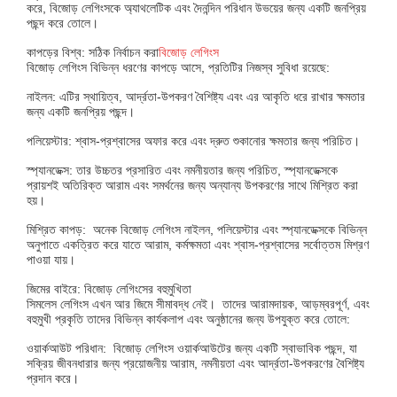
করে, বিজোড় লেগিংসকে অ্যাথলেটিক এবং দৈনন্দিন পরিধান উভয়ের জন্য একটি জনপ্রিয়
পছন্দ করে তোলে।
কাপড়ের বিশ্ব: সঠিক নির্বাচন করা
বিজোড় লেগিংস
বিজোড় লেগিংস বিভিন্ন ধরণের কাপড়ে আসে, প্রতিটির নিজস্ব সুবিধা রয়েছে:
নাইলন: এটির স্থায়িত্ব, আর্দ্রতা-উপকরণ বৈশিষ্ট্য এবং এর আকৃতি ধরে রাখার ক্ষমতার
জন্য একটি জনপ্রিয় পছন্দ।
পলিয়েস্টার: শ্বাস-প্রশ্বাসের অফার করে এবং দ্রুত শুকানোর ক্ষমতার জন্য পরিচিত।
স্প্যানডেক্স: তার উচ্চতর প্রসারিত এবং নমনীয়তার জন্য পরিচিত, স্প্যানডেক্সকে
প্রায়শই অতিরিক্ত আরাম এবং সমর্থনের জন্য অন্যান্য উপকরণের সাথে মিশ্রিত করা
হয়।
মিশ্রিত কাপড়: অনেক বিজোড় লেগিংস নাইলন, পলিয়েস্টার এবং স্প্যানডেক্সকে বিভিন্ন
অনুপাতে একত্রিত করে যাতে আরাম, কর্মক্ষমতা এবং শ্বাস-প্রশ্বাসের সর্বোত্তম মিশ্রণ
পাওয়া যায়।
জিমের বাইরে: বিজোড় লেগিংসের বহুমুখিতা
সিমলেস লেগিংস এখন আর জিমে সীমাবদ্ধ নেই। তাদের আরামদায়ক, আড়ম্বরপূর্ণ, এবং
বহুমুখী প্রকৃতি তাদের বিভিন্ন কার্যকলাপ এবং অনুষ্ঠানের জন্য উপযুক্ত করে তোলে:
ওয়ার্কআউট পরিধান: বিজোড় লেগিংস ওয়ার্কআউটের জন্য একটি স্বাভাবিক পছন্দ, যা
সক্রিয় জীবনধারার জন্য প্রয়োজনীয় আরাম, নমনীয়তা এবং আর্দ্রতা-উপকরণের বৈশিষ্ট্য
প্রদান করে।