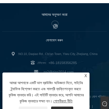
আমাদের অনুসরণ করো
যোগাযোগ করুন
:NO.10, Daqiao Rd., Chi'an Town, Yiwu City, Zhejiang, China
+86-18158356285
টেলিফোন:
zg2@zjzg2014.com
:
X
ফ্যাক্স: +86-579-89979099
আমরা আপনাকে একটি ভাল ব্রাউজিং অভিজ্ঞতা দিতে, সাইটের
ট্র্যাফিক বিশ্লেষণ করতে এবং সামগ্রী ব্যক্তিগতকৃত করতে
কুকিজ ব্যবহার করি। এই সাইটটি ব্যবহার করে, আপনি আমাদের
কপিরাইট © 2024 ZheJiangZhuoGu Clothing Co., Ltd. - বিজোড় যোগ পরিধান,
কুকিজ ব্যবহারে সম্মত হন।
গোপনীয়তা নীতি
বিজোড় ব্রা, বিজোড় লেগিংস - সর্বস্বত্ব সংরক্ষিত
Links
Sitemap
RSS
XML
গোপনীয়তা নীতি
|
|
|
|
|