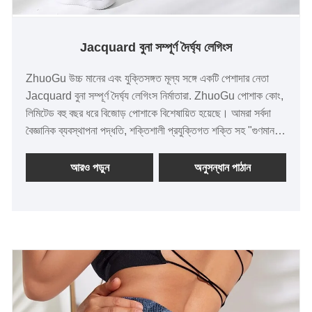
Jacquard বুনা সম্পূর্ণ দৈর্ঘ্য লেগিংস
ZhuoGu উচ্চ মানের এবং যুক্তিসঙ্গত মূল্য সঙ্গে একটি পেশাদার নেতা
Jacquard বুনা সম্পূর্ণ দৈর্ঘ্য লেগিংস নির্মাতারা. ZhuoGu পোশাক কোং,
লিমিটেড বহু বছর ধরে বিজোড় পোশাকে বিশেষায়িত হয়েছে। আমরা সর্বদা
বৈজ্ঞানিক ব্যবস্থাপনা পদ্ধতি, শক্তিশালী প্রযুক্তিগত শক্তি সহ "গুণমান,
বিশ্বাসযোগ্যতা" উদ্দেশ্য মেনে চলব, সংস্কার, উদ্ভাবন প্রক্রিয়া, বাজারের
সাথে খাপ খাইয়ে, ব্যাপক উন্নয়ন, সকল স্তরের বন্ধুদের পরিদর্শন করতে
আরও পড়ুন
অনুসন্ধান পাঠান
আসাকে স্বাগত জানাই, নির্দেশিকা এবং ব্যবসায়িক আলোচনা।