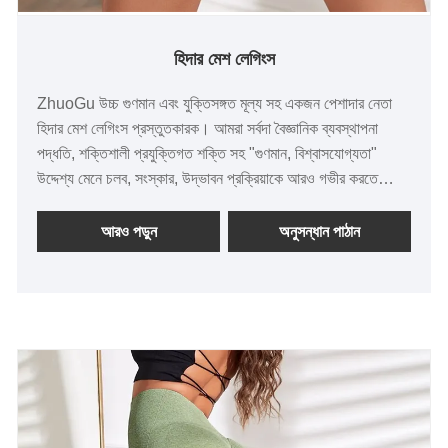
হিদার মেশ লেগিংস
ZhuoGu উচ্চ গুণমান এবং যুক্তিসঙ্গত মূল্য সহ একজন পেশাদার নেতা
হিদার মেশ লেগিংস প্রস্তুতকারক। আমরা সর্বদা বৈজ্ঞানিক ব্যবস্থাপনা
পদ্ধতি, শক্তিশালী প্রযুক্তিগত শক্তি সহ "গুণমান, বিশ্বাসযোগ্যতা"
উদ্দেশ্য মেনে চলব, সংস্কার, উদ্ভাবন প্রক্রিয়াকে আরও গভীর করতে
থাকবে, মানিয়ে নেব। বাজার, ব্যাপক উন্নয়ন, জীবনের সব স্তরের থেকে
বন্ধুদের স্বাগত জানাতে, নির্দেশিকা এবং ব্যবসায়িক আলোচনায় আসা।
আরও পড়ুন
অনুসন্ধান পাঠান
ZhuoGu পোশাক কোং, লিমিটেড বহু বছর ধরে বিজোড় পোশাকে
বিশেষায়িত হয়েছে।