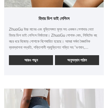
হিদার ডিপ ডাই লেগিংস
ZhuoGu উচ্চ মানের এবং যুক্তিসঙ্গত মূল্য সহ একজন পেশাদার নেতা
হিদার ডিপ ডাই লেগিংস নির্মাতারা। ZhuoGu পোশাক কোং, লিমিটেড বহু
বছর ধরে বিজোড় পোশাকে বিশেষায়িত হয়েছে। আমরা সর্বদা বৈজ্ঞানিক
ব্যবস্থাপনা পদ্ধতি, শক্তিশালী প্রযুক্তিগত শক্তি সহ "গুণমান,
বিশ্বাসযোগ্যতা" উদ্দেশ্য মেনে চলব, সংস্কার, উদ্ভাবন প্রক্রিয়া, বাজারের
সাথে খাপ খাইয়ে, ব্যাপক উন্নয়ন, সকল স্তরের বন্ধুদের পরিদর্শন করতে
আরও পড়ুন
অনুসন্ধান পাঠান
আসাকে স্বাগত জানাই, নির্দেশিকা এবং ব্যবসায়িক আলোচনা।