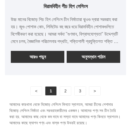
বিরামবিহীন পীচ হিপ লেগিংস
উচ্চ মানের বিজোড় পিচ হিপ লেগিংস চীন নির্মাতারা ঝুওগু দ্বারা সরবরাহ করা
হয়। জুগু পোশাক কোং, লিমিটেড বহু বছর ধরে বিরামবিহীন পোশাকগুলিতে
বিশেষীকরণ করা হয়েছে। আমরা সর্বদা "গুণমান, বিশ্বাসযোগ্যতা" উদ্দেশ্যটি
মেনে চলব, বৈজ্ঞানিক পরিচালনার পদ্ধতি, শক্তিশালী প্রযুক্তিগত শক্তি সহ,
সংস্কার, উদ্ভাবন প্রক্রিয়া, বাজারের সাথে খাপ খাইয়ে, ব্যাপক বিকাশ,
সর্বস্তরের বন্ধুদের স্বাগত জানানো, গাইডেন্স এবং ব্যবসায়িক আলোচনার
আরও পড়ুন
অনুসন্ধান পাঠান
জন্য স্বাগত জানায়।
<
1
2
3
>
আমাদের কারখানা থেকে বিজোড় লেগিংস কিনতে স্বাগতম, আমরা চীনের পেশাদার
বিজোড় লেগিংস নির্মাতা এবং সরবরাহকারীদের একজন। আমাদের পণ্য সব চীন তৈরি
করা হয়. আমাদের কাছ থেকে কম দামে বা সস্তা দামে আমাদের পণ্য কিনতে স্বাগতম।
আমাদের কাছে ফ্যাশন পণ্য এবং বাল্ক পণ্য উভয়ই রয়েছে।