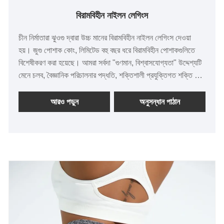
বিরামবিহীন নাইলন লেগিংস
চীন নির্মাতারা ঝুওগু দ্বারা উচ্চ মানের বিরামবিহীন নাইলন লেগিংস দেওয়া
হয়। জুগু পোশাক কোং, লিমিটেড বহু বছর ধরে বিরামবিহীন পোশাকগুলিতে
বিশেষীকরণ করা হয়েছে। আমরা সর্বদা "গুণমান, বিশ্বাসযোগ্যতা" উদ্দেশ্যটি
মেনে চলব, বৈজ্ঞানিক পরিচালনার পদ্ধতি, শক্তিশালী প্রযুক্তিগত শক্তি সহ,
সংস্কার, উদ্ভাবন প্রক্রিয়া, বাজারের সাথে খাপ খাইয়ে, ব্যাপক বিকাশ,
সর্বস্তরের বন্ধুদের স্বাগত জানানো, গাইডেন্স এবং ব্যবসায়িক আলোচনার
আরও পড়ুন
অনুসন্ধান পাঠান
জন্য স্বাগত জানায়।