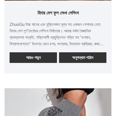
হিদার মেশ ফুল লেংথ লেগিংস
ZhuoGu উচ্চ মানের এবং যুক্তিসঙ্গত মূল্য সহ একজন পেশাদার নেতা
হিদার মেশ পূর্ণ দৈর্ঘ্যের লেগিংস নির্মাতারা। আমরা সর্বদা বৈজ্ঞানিক
ব্যবস্থাপনা পদ্ধতি, শক্তিশালী প্রযুক্তিগত শক্তি সহ "গুণমান,
বিশ্বাসযোগ্যতা" উদ্দেশ্য মেনে চলব, সংস্কার, উদ্ভাবন প্রক্রিয়া, বাজারের
সাথে খাপ খাইয়ে, ব্যাপক উন্নয়ন, সকল স্তরের বন্ধুদের পরিদর্শন করতে
আসাকে স্বাগত জানাই, নির্দেশিকা এবং ব্যবসায়িক আলোচনা। ZhuoGu
আরও পড়ুন
অনুসন্ধান পাঠান
পোশাক কোং, লিমিটেড বহু বছর ধরে বিজোড় পোশাকে বিশেষায়িত হয়েছে।