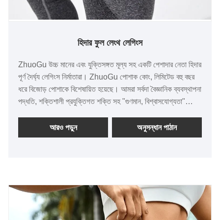
হিদার ফুল লেংথ লেগিংস
ZhuoGu উচ্চ মানের এবং যুক্তিসঙ্গত মূল্য সহ একটি পেশাদার নেতা হিদার
পূর্ণ দৈর্ঘ্য লেগিংস নির্মাতারা। ZhuoGu পোশাক কোং, লিমিটেড বহু বছর
ধরে বিজোড় পোশাকে বিশেষায়িত হয়েছে। আমরা সর্বদা বৈজ্ঞানিক ব্যবস্থাপনা
পদ্ধতি, শক্তিশালী প্রযুক্তিগত শক্তি সহ "গুণমান, বিশ্বাসযোগ্যতা"
উদ্দেশ্য মেনে চলব, সংস্কার, উদ্ভাবন প্রক্রিয়া, বাজারের সাথে খাপ খাইয়ে,
ব্যাপক উন্নয়ন, সকল স্তরের বন্ধুদের পরিদর্শন করতে আসাকে স্বাগত
আরও পড়ুন
অনুসন্ধান পাঠান
জানাই, নির্দেশিকা এবং ব্যবসায়িক আলোচনা।