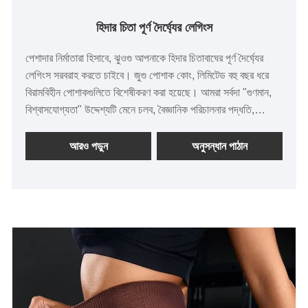
হিদার চিতা পূর্ণ দৈর্ঘ্যের লেগিংস
পেশাদার নির্মাতারা হিসাবে, ঝুওগু আপনাকে হিদার চিতাবাঘের পূর্ণ দৈর্ঘ্যের
লেগিংস সরবরাহ করতে চাইবে। জুগু পোশাক কোং, লিমিটেড বহু বছর ধরে
বিরামবিহীন পোশাকগুলিতে বিশেষীকরণ করা হয়েছে। আমরা সর্বদা "গুণমান,
বিশ্বাসযোগ্যতা" উদ্দেশ্যটি মেনে চলব, বৈজ্ঞানিক পরিচালনার পদ্ধতি,
শক্তিশালী প্রযুক্তিগত শক্তি সহ, সংস্কার, উদ্ভাবন প্রক্রিয়া, বাজারের
সাথে খাপ খাইয়ে, ব্যাপক বিকাশ, সর্বস্তরের বন্ধুদের স্বাগত জানানো,
আরও পড়ুন
অনুসন্ধান পাঠান
গাইডেন্স এবং ব্যবসায়িক আলোচনার জন্য স্বাগত জানায়।