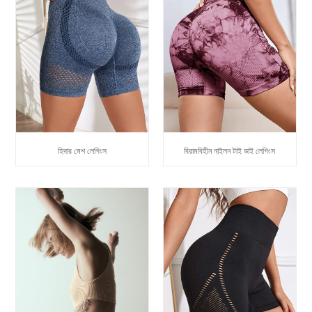
হিদার মেশ লেগিংস
বিরামবিহীন নাইলন টাই ডাই লেগিংস