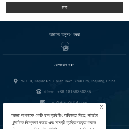
জমা
আমাদের অনুসরণ করো
যোগাযোগ করুন
:NO.10, Daqiao Rd., Chi'an Town, Yiwu City, Zhejiang, China
+86-18158356285
টেলিফোন:
zg2@zjzg2014.com
:
X
ফ্যাক্স: +86-579-89979099
আমরা আপনাকে একটি ভাল ব্রাউজিং অভিজ্ঞতা দিতে, সাইটের
ট্র্যাফিক বিশ্লেষণ করতে এবং সামগ্রী ব্যক্তিগতকৃত করতে