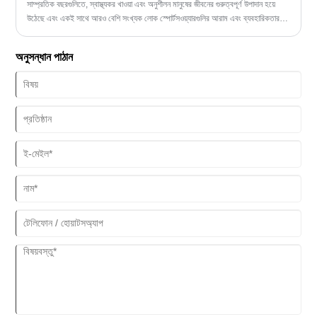
সাম্প্রতিক বছরগুলিতে, স্বাস্থ্যকর খাওয়া এবং অনুশীলন মানুষের জীবনের গুরুত্বপূর্ণ উপাদান হয়ে
উঠেছে এবং একই সাথে আরও বেশি সংখ্যক লোক স্পোর্টসওয়্যারগুলির আরাম এবং ব্যবহারিকতার
দিকে মনোযোগ দিচ্ছে।
অনুসন্ধান পাঠান