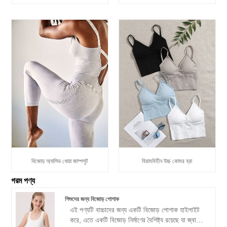
বিজোড় অ্যাসিড ধোয়া জাম্পসুট
বিরামবিহীন উচ্চ কোমর ব্রা
গরম পণ্য
শিশুদের জন্য বিজোড় পোশাক
এই পণ্যটি বাচ্চাদের জন্য একটি বিজোড় পোশাক হাইলাইট
করে, এতে একটি বিজোড় নির্মাণের বৈশিষ্ট্য রয়েছে যা জ্বালা