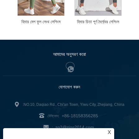
হিদার মেশ ফুল লেংথ লেগিংস
হিদার চিতা পূর্ণ দৈর্ঘ্যের লেগিংস
আমাদের অনুসরণ করো
যোগাযোগ করুন
:NO.10, Daqiao Rd., Chi'an Town, Yiwu City, Zhejiang, China
+86-18158356285
টেলিফোন:
zg2@zjzg2014.com
:
X
ফ্যাক্স: +86-579-89979099