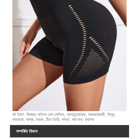
হট ট্যাগ: বিজোড় নাইলন মেশ লেগিংস, প্রস্তুতকারক, সরবরাহকারী, কিনুন,
কারখানা, বাল্ক, চায়না, চীনে তৈরি, সস্তা, কম দাম, ফ্যাশন
সম্পর্কিত বিভাগ