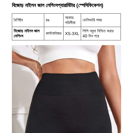
বিজোড় নাইলন জাল লেগিংস
প্যারামিটার (স্পেসিফিকেশন)
আকার
বৈশিষ্ট্য
রঙ
ডেলিভারি সময়
পরিসীমা
বিজোড় নাইলন জাল
পিপি নমুনা নিশ্চিত করার
কাস্টমাইজড
XS-3XL
লেগিংস
40 দিন পরে