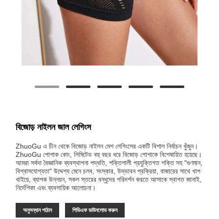
বিজোড় নাইলন জাল লেগিংস
ZhuoGu এ চীন থেকে বিজোড় নাইলন মেশ লেগিংসের একটি বিশাল নির্বাচন খুঁজুন।
ZhuoGu পোশাক কোং, লিমিটেড বহু বছর ধরে বিজোড় পোশাকে বিশেষায়িত হয়েছে।
আমরা সর্বদা বৈজ্ঞানিক ব্যবস্থাপনা পদ্ধতি, শক্তিশালী প্রযুক্তিগত শক্তি সহ "গুণমান,
বিশ্বাসযোগ্যতা" উদ্দেশ্য মেনে চলব, সংস্কার, উদ্ভাবন প্রক্রিয়া, বাজারের সাথে খাপ
খাইয়ে, ব্যাপক উন্নয়ন, সকল স্তরের বন্ধুদের পরিদর্শন করতে আসাকে স্বাগত জানাই,
নির্দেশিকা এবং ব্যবসায়িক আলোচনা।
অনুসন্ধান পাঠান
পিডিএফ ডাউনলোড করুন