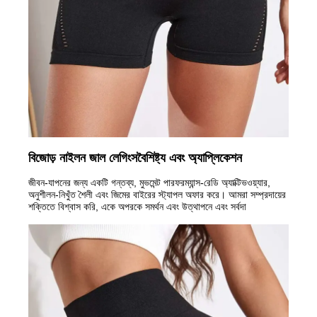
বিজোড় নাইলন জাল লেগিংস
বৈশিষ্ট্য এবং অ্যাপ্লিকেশন
জীবন-যাপনের জন্য একটি গন্তব্য, মুভমেন্ট পারফরম্যান্স-রেডি অ্যাক্টিভওয়্যার,
অনুশীলন-নিখুঁত শৈলী এবং জিমের বাইরের স্ট্যাপল অফার করে। আমরা সম্প্রদায়ের
শক্তিতে বিশ্বাস করি, একে অপরকে সমর্থন এবং উত্থাপনে এবং সর্বদা