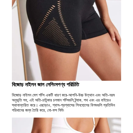
বিজোড় নাইলন জাল লেগিংস
পণ্য পরিচিতি
বিজোড় নাইলন মেশ শর্টস একটি ধারণ করে-আপনি-উচ্চ উত্থান এবং অতি-নরম
অনুভূতি সহ, এই অতি-চাটুকার চলমান শর্টসগুলি ট্র্যাক, পথ এবং এর বাইরেও
স্থানান্তরিত করে। এছাড়াও, শ্বাস-প্রশ্বাসের পিনহোলের বিশদগুলি প্রতিদিন
পরিধানের জন্য তৈরি করে, নো-ফস ফিট৷