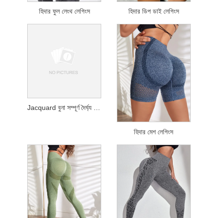
হিদার ফুল লেংথ লেগিংস
হিদার ডিপ ডাই লেগিংস
Jacquard বুনা সম্পূর্ণ দৈর্ঘ্য লেগিংস
হিদার মেশ লেগিংস