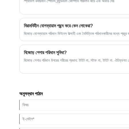
স্প্যানিশ উদীয়মান স্পোর্টস ব্র্যান্ডগুলি কোম্পানি পরিদর্শন করে এবং অর্ডার দেয়
বিরামবিহীন যোগব্যায়াম পছন্দ করে কেন লোকেরা?
বিজোড় যোগব্যায়াম পরিধান ফিটনেস উত্সাহী এবং নৈমিত্তিক পরিধানকারীদের মধ্যে প্রচুর
বিজোড় শেপার পরিধান সুবিধা?
বিজোড় শেপার পরিধান উপরের শরীরের প্রভাব: টাইট না, স্টাফ না, টাইট না. ঐতিহ্যগত
অনুসন্ধান পাঠান