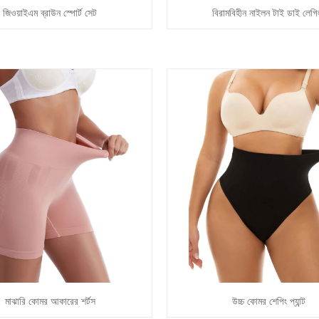
জিওয়াইএম ব্রাউন স্পোর্ট সেট
বিরামবিহীন নাইলন টাই ডাই লেগি
মাঝারি কোমর আকারের শর্টস
উচ্চ কোমর শেপিং প্যান্ট