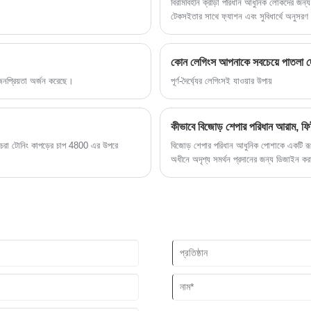
বিরামবিহীন ক্রীড়া পরিধান আধুনিক লোকদের জন্য
টেকসইতার সাথে ফ্যাশন এবং সুবিধার্থে অনুসরণ
পোশাক আপনাকে একটি উচ্চমানের ড্রেসিংয়ের 
কোন লেগিংস আপনাকে সবচেয়ে পাতলা দ
 জনপ্রিয়তা অর্জন করেছে।
পূর্ণ-দৈর্ঘ্যের লেগিংসই যাওয়ার উপায়
কীভাবে বিজোড় শেপার পরিধান আরাম, ফিট
 চেরা টোনিং কাপড়ের চাপ 4800 এর উপরে
বিজোড় শেপার পরিধান আধুনিক পোশাকে একটি রূপান
অধীনে অদৃশ্য সমর্থন প্রদানের জন্য ডিজাইন করা
প্যানেলের উপর নির্ভর করে, বিজোড় প্রযুক্তি অভ
ফোকাস করে। এই নিবন্ধটি অন্বেষণ করে যে কীভা
যায় এবং কীভাবে দৈনন্দিন ব্যবহারে এর কার্যকারি
সাধারণ উদ্বেগগুলিকেও সমাধান করে।