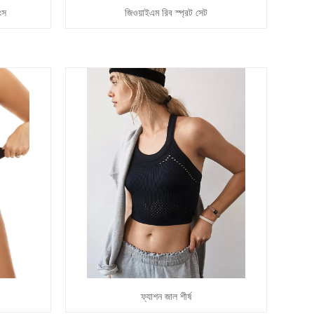
ংস
জিওয়াইএম রিব স্প্রট সেট
ফ্যাশন জাল শীর্ষ