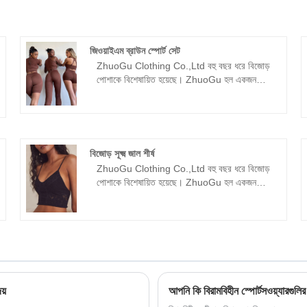
জিওয়াইএম ব্রাউন স্পোর্ট সেট
ZhuoGu Clothing Co.,Ltd বহু বছর ধরে বিজোড়
পোশাকে বিশেষায়িত হয়েছে। ZhuoGu হল একজন
পেশাদার লিডার GYM ব্রাউন স্পোর্ট সেট প্রস্তুতকারক
যার উচ্চ মানের এবং যুক্তিসঙ্গত মূল্য রয়েছে। আমরা সর্বদা
বৈজ্ঞানিক ব্যবস্থাপনা পদ্ধতি সহ "গুণমান,
বিশ্বাসযোগ্যতা" উদ্দেশ্য মেনে চলব। , শক্তিশালী
প্রযুক্তিগত শক্তি, সংস্কার, উদ্ভাবন প্রক্রিয়া, বাজারের
বিজোড় সূক্ষ্ম জাল শীর্ষ
সাথে খাপ খাইয়ে, ব্যাপক উন্নয়ন, পরিদর্শন, নির্দেশিকা এবং
ZhuoGu Clothing Co.,Ltd বহু বছর ধরে বিজোড়
ব্যবসায়িক আলোচনার জন্য সকল স্তরের বন্ধুদের স্বাগত
পোশাকে বিশেষায়িত হয়েছে। ZhuoGu হল একজন
জানাই।
পেশাদার লিডার বিজোড় সূক্ষ্ম মেশ শীর্ষ নির্মাতারা যার উচ্চ
মানের এবং যুক্তিসঙ্গত মূল্য রয়েছে। আমরা সর্বদা
বৈজ্ঞানিক ব্যবস্থাপনা পদ্ধতি সহ "গুণমান,
বিশ্বাসযোগ্যতা" উদ্দেশ্য মেনে চলব। , শক্তিশালী
প্রযুক্তিগত শক্তি, সংস্কার, উদ্ভাবন প্রক্রিয়া, বাজারের
সাথে খাপ খাইয়ে, ব্যাপক উন্নয়ন, পরিদর্শন, নির্দেশিকা এবং
ব্যবসায়িক আলোচনায় সকল স্তরের বন্ধুদের স্বাগত
য়
আপনি কি বিরামবিহীন স্পোর্টসওয়্যারগুলি
জানাই।