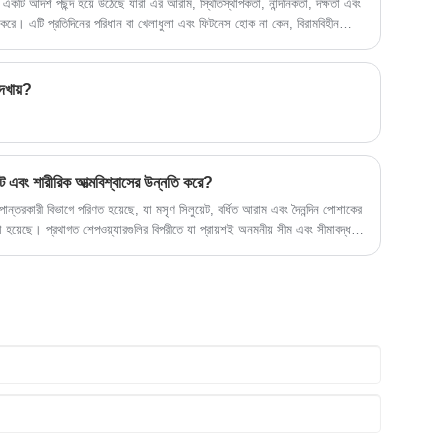
 একটি আদর্শ পছন্দ হয়ে উঠেছে যারা এর আরাম, স্থিতিস্থাপকতা, নান্দনিকতা, দক্ষতা এবং
 করে। এটি প্রতিদিনের পরিধান বা খেলাধুলা এবং ফিটনেস হোক না কেন, বিরামবিহীন
অভিজ্ঞতা আনতে পারে।
েখায়?
 এবং শারীরিক আত্মবিশ্বাসের উন্নতি করে?
্তরকারী বিভাগে পরিণত হয়েছে, যা মসৃণ সিলুয়েট, বর্ধিত আরাম এবং দৈনন্দিন পোশাকের
 হয়েছে। প্রথাগত শেপওয়্যারগুলির বিপরীতে যা প্রায়শই অনমনীয় সীম এবং সীমাবদ্ধ
িযোজিত স্থিতিস্থাপকতা, শ্বাস-প্রশ্বাসের ফাইবার এবং বডি-কন্টুরিং বুনন কৌশলগুলিতে
বে বিজোড় শেপার পরিধান কাজ করে, এর সুবিধাগুলি, কীভাবে সঠিক ধরনটি বেছে নেওয়া
তা সর্বাধিক করা যায়। এটি আকার, আরাম, স্থায়িত্ব এবং স্টাইলিং সামঞ্জস্যের মতো