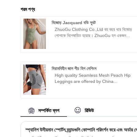
গরম পণ্য
বিজোড় Jacquard বডি স্যুট
ZhuoGu Clothing Co.,Ltd বহু বছর ধরে বিজোড়
পোশাকে বিশেষায়িত হয়েছে। ZhuoGu হল একজন
পেশাদার নেতা সিমলেস জ্যাকোয়ার্ড বডি স্যুট
প্রস্তুতকারক যার উচ্চ মানের এবং যুক্তিসঙ্গত মূল্য
রয়েছে। আমরা সর্বদা বৈজ্ঞানিক ব্যবস্থাপনা পদ্ধতি সহ
"গুণমান, বিশ্বাসযোগ্যতা" উদ্দেশ্য মেনে চলব। ,
শক্তিশালী প্রযুক্তিগত শক্তি, সংস্কার, উদ্ভাবন
বিরামবিহীন জাল পীচ হিপ লেগিংস
প্রক্রিয়া, বাজারের সাথে খাপ খাইয়ে, ব্যাপক উন্নয়ন,
High quality Seamless Mesh Peach Hip
পরিদর্শন, নির্দেশিকা এবং ব্যবসায়িক আলোচনায় সকল
Leggings are offered by China
স্তরের বন্ধুদের স্বাগত জানাই।
manufacturers ZhuoGu. জুগু পোশাক কোং,
লিমিটেড বহু বছর ধরে বিরামবিহীন পোশাকগুলিতে
বিশেষীকরণ করা হয়েছে। আমরা সর্বদা "গুণমান,
বিশ্বাসযোগ্যতা" উদ্দেশ্যটি মেনে চলব, বৈজ্ঞানিক
সম্পর্কিত ব্লগ
রিভিউ
পরিচালনার পদ্ধতি, শক্তিশালী প্রযুক্তিগত শক্তি সহ,
সংস্কার, উদ্ভাবন প্রক্রিয়া, বাজারের সাথে খাপ খাইয়ে,
ব্যাপক বিকাশ, সর্বস্তরের বন্ধুদের স্বাগত জানানো,
স্প্যানিশ উদীয়মান স্পোর্টস ব্র্যান্ডগুলি কোম্পানি পরিদর্শন করে এবং অর্ডার দে
গাইডেন্স এবং ব্যবসায়িক আলোচনার জন্য স্বাগত জানায়।