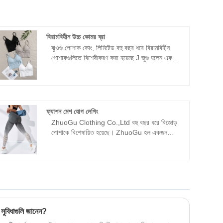
বিরামবিহীন উচ্চ কোমর ব্রা
ঝুওগু পোশাক কোং, লিমিটেড বহু বছর ধরে বিরামবিহীন
পোশাকগুলিতে বিশেষীকরণ করা হয়েছে J জুগু হলেন একজন
পেশাদার নেতা বিরামবিহীন উচ্চ কোমর ব্রা নির্মাতারা
উচ্চমানের এবং যুক্তিসঙ্গত দাম সহ। আমরা সর্বদা "গুণমান,
বিশ্বাসযোগ্যতা" উদ্দেশ্যকে মেনে চলি, বৈজ্ঞানিক
প্রযুক্তিগত শক্তি সহকারে, মানচিত্রকে অবিরত করে,
অবলম্বন করে, অবলম্বন, অবলম্বন, অবলম্বন, অবলম্বন,
ফ্যাশন মেশ যোগ লেগিং
অবলম্বন, অবলম্বন, অবলম্বন, অবলম্বন, অবলম্বন,
ZhuoGu Clothing Co.,Ltd বহু বছর ধরে বিজোড়
অবলম্বন, ব্যবসায় আলোচনা।
পোশাকে বিশেষায়িত হয়েছে। ZhuoGu হল একজন
পেশাদার নেতা ফ্যাশন মেশ যোগ লেগিং প্রস্তুতকারক যার
উচ্চ মানের এবং যুক্তিসঙ্গত মূল্য রয়েছে। আমরা সর্বদা
বৈজ্ঞানিক ব্যবস্থাপনা পদ্ধতি সহ "গুণমান,
বিশ্বাসযোগ্যতা" উদ্দেশ্য মেনে চলব। , শক্তিশালী
প্রযুক্তিগত শক্তি, সংস্কার, উদ্ভাবন প্রক্রিয়া, বাজারের
সাথে খাপ খাইয়ে, ব্যাপক উন্নয়ন, পরিদর্শন, নির্দেশিকা এবং
ব্যবসায়িক আলোচনার জন্য সকল স্তরের বন্ধুদের স্বাগত
র সুবিধাগুলি জানেন?
জানাই।